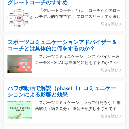
グレートコーチのすすめ
の意を表す。 goo辞書より ※パラレル（para […]
「グレートコーチ」とは、 コーチたちのロー
共有:
ルモデル的存在です。 プロアスリートで活躍し
ていた、プロで指導している、などは関係あり
続きを読む
シェア
ません。アスリートとして日本人として誇れる
実績がなくても、指導者（もしくはコーチ≠指
導者）という立場で誰もが慕う方は存在しま
スポーツコミュニケーションアドバイザー＆
いいね:
す。全く経験のない競技であっ […]
コーチとは具体的に何をするのか？
スポーツコミュニケーションアドバイザー＆
共有:
コーチ®＝SCACは具体的に何をするのか？ ◇
ゴールを活用する目標達成能力の向上メソッド
シェア
続きを読む
一般社団法人日本スポーツコーチング協会
（JSCA）が推奨している「スポーツコミュニケ
ーション」は、 一般的なスポーツ活動を通じて
パワポ動画で解説（phase1-1）コミュニケー
いいね:
コミュニティを広げよ […]
ションによる影響と効果
スポーツコミュケーションって何だろう？ 動
共有:
画解説（約２０分） ※音声が少し小さめです
<(_ _)> YouTube.URL: https://youtu.be/Tx1MJiq-
シェア
続きを読む
s_A