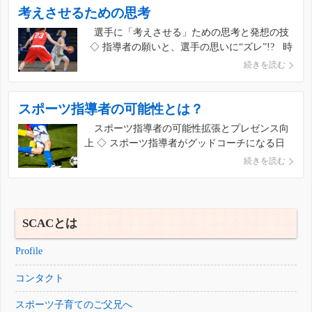
考えさせるための思考
いいね:
共有:
選手に「考えさせる」ための思考と発想の技
シェア
◇ 指導者の願いと、選手の思いに“ズレ”!? 時
代は変わった・・・ 指導者が選手（子ども）だ
続きを読む
った頃と、今の選手（子ども）は同じではな
いいね:
く、また個々人の選手（子ども）についても
様々です。 指導者が自分のみの経験値と […]
スポーツ指導者の可能性とは？
スポーツ指導者の可能性拡張とプレゼンス向
共有:
上 ◇ スポーツ指導者がグッドコーチになる日
スポーツ指導者の悩みは、個々人あるいは場面
シェア
続きを読む
で違います。 それに並行して周囲（選手や関係
者）からの期待や託された責任も様々のはずで
す。 従来の技術指導、命令的指導、カリスマ指
いいね:
導では限界がきている昨 […]
SCACとは
共有:
Profile
シェア
コンタクト
スポーツ子育てのご父兄へ